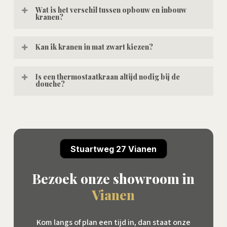
Wat is het verschil tussen opbouw en inbouw
kranen?
Opbouwkranen zitten zichtbaar op de muur of
Kan ik kranen in mat zwart kiezen?
wastafel en zijn eenvoudiger te plaatsen.
Inbouwkranen worden in de wand verwerkt en
Ja, mat zwart is populair en geeft een moderne
Is een thermostaatkraan altijd nodig bij de
douche?
geven een strakke uitstraling, maar vragen meer
uitstraling. We adviseren ook over onderhoud en
voorbereiding en nauwkeurige montage.
welke afwerkingen het beste passen bij jouw
Niet verplicht, maar wel aan te raden. Een
gebruik.
thermostaatkraan geeft een constante
temperatuur en is veiliger en comfortabeler in
Stuartweg 27 Vianen
dagelijks gebruik.
Bezoek onze showroom in
Vianen
Kom langs of plan een tijd in, dan staat onze