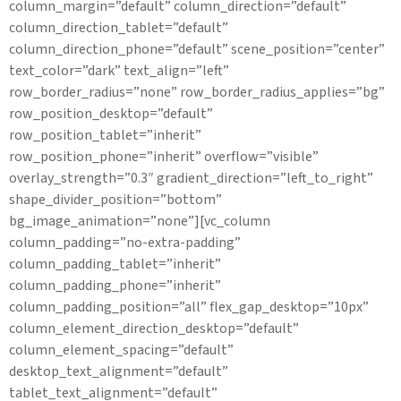
column_margin=”default” column_direction=”default”
column_direction_tablet=”default”
column_direction_phone=”default” scene_position=”center”
text_color=”dark” text_align=”left”
row_border_radius=”none” row_border_radius_applies=”bg”
row_position_desktop=”default”
row_position_tablet=”inherit”
row_position_phone=”inherit” overflow=”visible”
overlay_strength=”0.3″ gradient_direction=”left_to_right”
shape_divider_position=”bottom”
bg_image_animation=”none”][vc_column
column_padding=”no-extra-padding”
column_padding_tablet=”inherit”
column_padding_phone=”inherit”
column_padding_position=”all” flex_gap_desktop=”10px”
column_element_direction_desktop=”default”
column_element_spacing=”default”
desktop_text_alignment=”default”
tablet_text_alignment=”default”