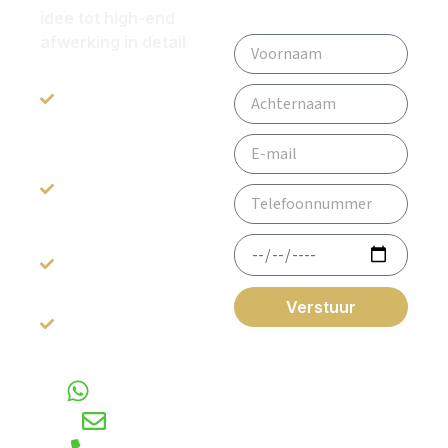
idee tot high-end
afwerking in detail
All-in service: van
ontwerp tot
oplevering.
Inspirerende
Showroom van
1200m2
Beoordeeld met
een 9.2
Gratis 3D-
Verstuur
Ontwerp
*Gegevens worden
niet
gebruikt voor andere
Voor vragen
doeleinden.
WhatsApp
E-mail