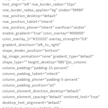
text_align=”left” row_border_radius=”15px”
row_border_radius_applies=”bg” zindex=”99999″
row_position_desktop=”default”
row_position_tablet=”inherit”
row_position_phone=”inherit” overflow=”visible”
enable_gradient=”true” color_overlay=”#000000″
color_overlay_2=”#333333″ overlay_strength=”0.8″
gradient_direction=”left_to_right”
shape_divider_position=”bottom”
bg_image_animation=”none” gradient_type=”default”
shape_type=”” height_desktop=”680″][vc_column
column_padding=”padding-15-percent”
column_padding_tablet=”inherit”
column_padding_phone=”padding-5-percent”
column_padding_position=”all”
column_element_direction_desktop=”default”
column_element_spacing=”default” centered_text=”true”
desktop_text_alignment=”default”