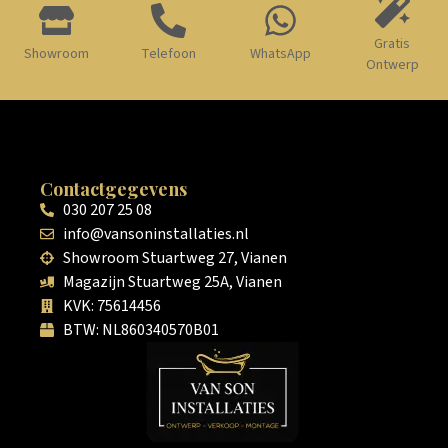
Gratis
Showroom
Telefoon
WhatsApp
Ontwerp
Contactgegevens
030 207 25 08
info@vansoninstallaties.nl
Showroom Stuartweg 27, Vianen
Magazijn Stuartweg 25A, Vianen
KVK: 75614456
BTW: NL860340570B01