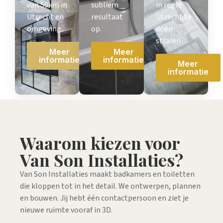
van 50km in
subliem
in regio
Utrecht en
resultaat
Utrecht te
omgeving.
op.
doen
stralen.
Meer
Meer
informatie
informatie
Meer
informatie
Waarom kiezen voor
Van Son Installaties?
Van Son Installaties maakt badkamers en toiletten
die kloppen tot in het detail. We ontwerpen, plannen
en bouwen. Jij hebt één contactpersoon en ziet je
nieuwe ruimte vooraf in 3D.