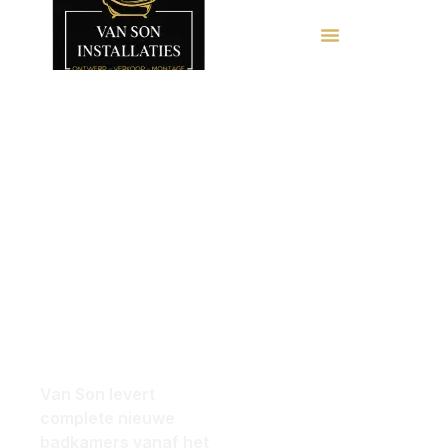
Nieuwe
Loop
badkamer
binnen of
of
renovatie?
plan een
Wij
afspraak
regelen
het van A
voor een
tot Z
gratis 3D-
Van Son levert
complete nieuwe
Ontwerp!
badkamers vanaf het