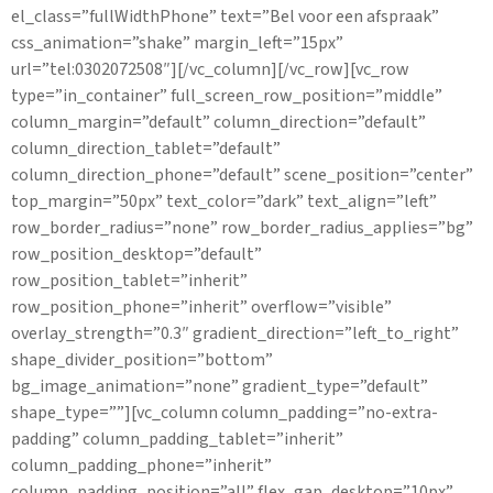
el_class=”fullWidthPhone” text=”Bel voor een afspraak”
css_animation=”shake” margin_left=”15px”
url=”tel:0302072508″][/vc_column][/vc_row][vc_row
type=”in_container” full_screen_row_position=”middle”
column_margin=”default” column_direction=”default”
column_direction_tablet=”default”
column_direction_phone=”default” scene_position=”center”
top_margin=”50px” text_color=”dark” text_align=”left”
row_border_radius=”none” row_border_radius_applies=”bg”
row_position_desktop=”default”
row_position_tablet=”inherit”
row_position_phone=”inherit” overflow=”visible”
overlay_strength=”0.3″ gradient_direction=”left_to_right”
shape_divider_position=”bottom”
bg_image_animation=”none” gradient_type=”default”
shape_type=””][vc_column column_padding=”no-extra-
padding” column_padding_tablet=”inherit”
column_padding_phone=”inherit”
column_padding_position=”all” flex_gap_desktop=”10px”