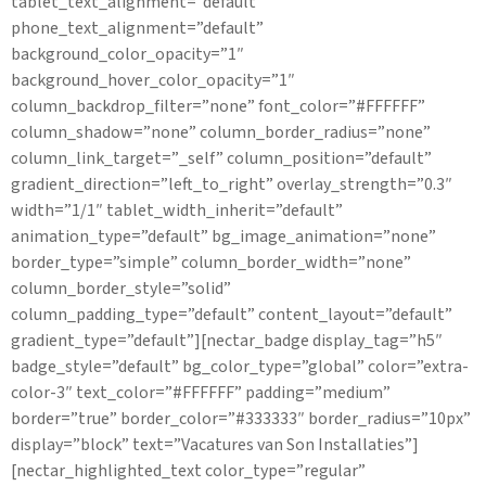
tablet_text_alignment=”default”
phone_text_alignment=”default”
background_color_opacity=”1″
background_hover_color_opacity=”1″
column_backdrop_filter=”none” font_color=”#FFFFFF”
column_shadow=”none” column_border_radius=”none”
column_link_target=”_self” column_position=”default”
gradient_direction=”left_to_right” overlay_strength=”0.3″
width=”1/1″ tablet_width_inherit=”default”
animation_type=”default” bg_image_animation=”none”
border_type=”simple” column_border_width=”none”
column_border_style=”solid”
column_padding_type=”default” content_layout=”default”
gradient_type=”default”][nectar_badge display_tag=”h5″
badge_style=”default” bg_color_type=”global” color=”extra-
color-3″ text_color=”#FFFFFF” padding=”medium”
border=”true” border_color=”#333333″ border_radius=”10px”
display=”block” text=”Vacatures van Son Installaties”]
[nectar_highlighted_text color_type=”regular”