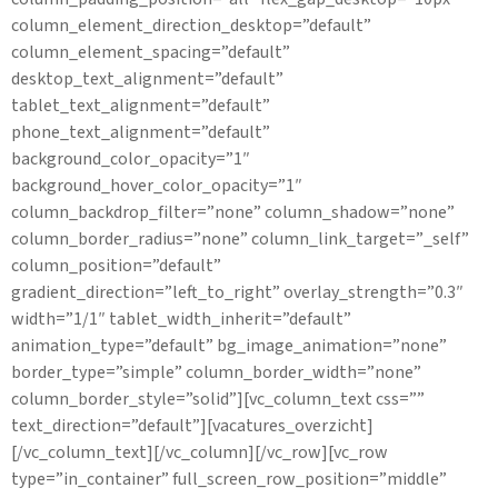
column_element_direction_desktop=”default”
column_element_spacing=”default”
desktop_text_alignment=”default”
tablet_text_alignment=”default”
phone_text_alignment=”default”
background_color_opacity=”1″
background_hover_color_opacity=”1″
column_backdrop_filter=”none” column_shadow=”none”
column_border_radius=”none” column_link_target=”_self”
column_position=”default”
gradient_direction=”left_to_right” overlay_strength=”0.3″
width=”1/1″ tablet_width_inherit=”default”
animation_type=”default” bg_image_animation=”none”
border_type=”simple” column_border_width=”none”
column_border_style=”solid”][vc_column_text css=””
text_direction=”default”][vacatures_overzicht]
[/vc_column_text][/vc_column][/vc_row][vc_row
type=”in_container” full_screen_row_position=”middle”