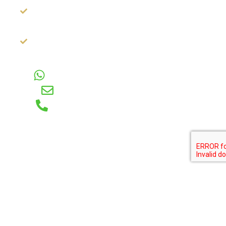
Beoordeeld met
een 9.2
Gratis 3D-
Ontwerp
Voor vragen
WhatsApp
E-mail
Telefoon