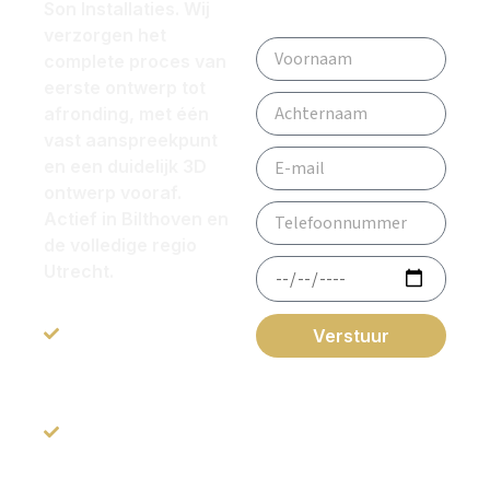
Son Installaties. Wij
verzorgen het
complete proces van
eerste ontwerp tot
afronding, met één
vast aanspreekpunt
en een duidelijk 3D
ontwerp vooraf.
Actief in Bilthoven en
de volledige regio
Utrecht.
All-in service: van
ontwerp tot
Verstuur
oplevering.
*Gegevens worden
niet
Inspirerende
gebruikt voor andere
doeleinden.
Showroom van
1200m2