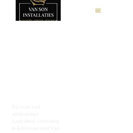
Badkamer
Loop
renovatie
binnen of
in
Bilthoven
plan een
met
afspraak
perfecte
afwerking
voor een
Ga voor een
gratis 3D-
vakkundige
badkamer renovatie
Ontwerp!
in Bilthoven met Van