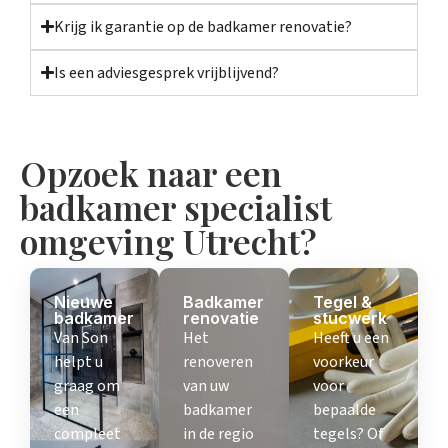
Krijg ik garantie op de badkamer renovatie?
Is een adviesgesprek vrijblijvend?
Opzoek naar een
badkamer specialist
omgeving Utrecht?
Nieuwe
Badkamer
Tegel &
badkamer
renovatie
stucwerk
Van Son
Het
Heeft u een
helpt u
renoveren
voorkeur
graag om
van uw
voor
een
badkamer
bepaalde
compleet
in de regio
tegels? Of