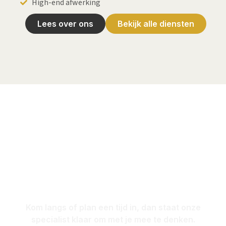
High-end afwerking
Lees over ons
Bekijk alle diensten
Bezoek onze
showroom in
Vianen
Kom langs of plan een tijd in, dan staat onze
specialist klaar om met je mee te denken.