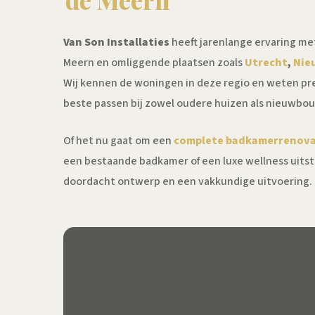
de Meern
Van Son Installaties
heeft jarenlange ervaring me
Meern en omliggende plaatsen zoals
Utrecht
,
Nie
Wij kennen de woningen in deze regio en weten pr
beste passen bij zowel oudere huizen als nieuwb
Of het nu gaat om een
complete badkamerrenova
een bestaande badkamer of een luxe wellness uitstr
doordacht ontwerp en een vakkundige uitvoering.