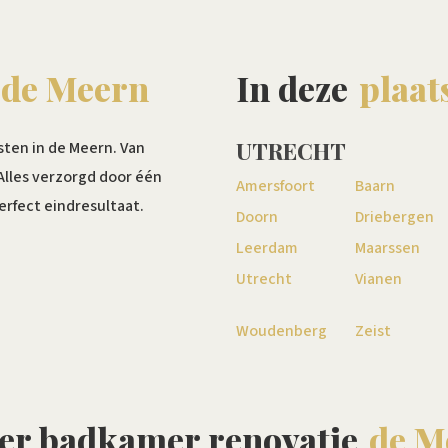
de Meern
In deze
plaat
UTRECHT
sten in de Meern. Van
 Alles verzorgd door één
Amersfoort
Baarn
erfect eindresultaat.
Doorn
Driebergen
Leerdam
Maarssen
Utrecht
Vianen
Woudenberg
Zeist
ver badkamer renovatie
de M