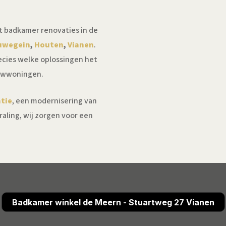
t badkamer renovaties in de
uwegein
,
Houten
,
Vianen
.
ecies welke oplossingen het
ouwwoningen.
tie
, een modernisering van
aling, wij zorgen voor een
Badkamer winkel de Meern - Stuartweg 27 Vianen