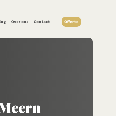
log
Over ons
Contact
Offerte
Offerte aanvragen
 Meern