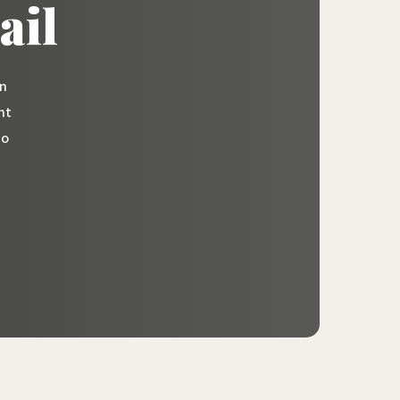
ail
on
nt
io