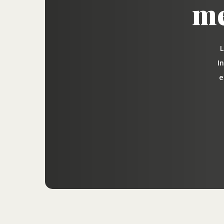
me
Gratis 3D-badkamer
ontwerp
L
I
e