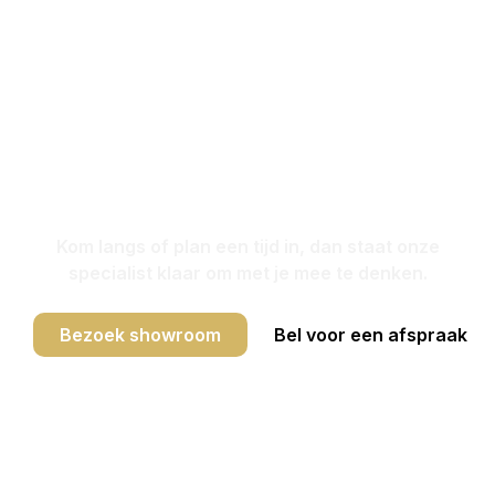
Bezoek onze
showroom in
Vianen
Kom langs of plan een tijd in, dan staat onze
specialist klaar om met je mee te denken.
Bezoek showroom
Bel voor een afspraak