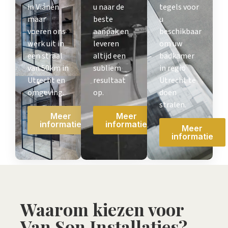
in Vianen
u naar de
tegels voor
maar
beste
u
voeren ons
aanpak en
beschikbaar
werk uit in
leveren
om uw
een straal
altijd een
badkamer
van 50km in
subliem
in regio
Utrecht en
resultaat
Utrecht te
omgeving.
op.
doen
stralen.
Meer
Meer
informatie
informatie
Meer
informatie
Waarom kiezen voor
Van Son Installaties?