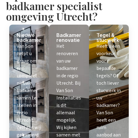
badkamer specialist
omgeving Utrecht?
Nieuwe
Badkamer
Tegel &
badkamer
renovatie
stucwerk
Van Son
Het
Heeft u een
helpt u
renoveren
voorkeur
graag om
van uw
voor
een
badkamer
bepaalde
compleet
in de regio
tegels? Of
nieuwe
Utrecht. Bij
toch liever
badkamer
Van Son
stucwerk in
samen te
Installaties
uw
stellen in
is dit
badkamer?
regio
allemaal
Van Son
Utrecht.
mogelijk.
heeft een
Zelf zijn wij
Wij kijken
ruim
gebaseerd
samen met
aanbod aan