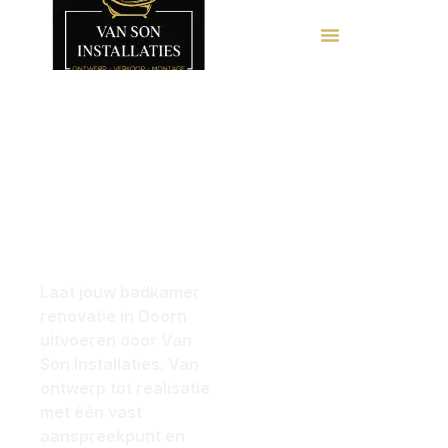
Badkamer
Loop
renovatie
binnen of
Doorn met
oog voor
plan een
elk detail
afspraak
Laat jouw badkamer
renovatie in Doorn
voor een
uitvoeren door Van
Son Installaties. Van
gratis 3D-
ontwerp tot realisatie
met één vast
Ontwerp!
aanspreekpunt en