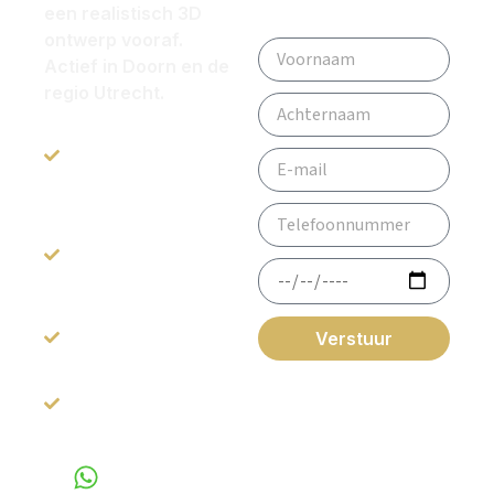
een realistisch 3D
ontwerp vooraf.
Actief in Doorn en de
regio Utrecht.
All-in service: van
ontwerp tot
oplevering.
Inspirerende
Showroom van
1200m2
Beoordeeld met
Verstuur
een 9.2
*Gegevens worden
niet
Gratis 3D-
gebruikt voor andere
Ontwerp
doeleinden.
Voor vragen
WhatsApp