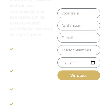
met één vast
aanspreekpunt en
een realistisch 3D
ontwerp vooraf.
Actief in Harmelen en
de regio Utrecht.
All-in service: van
ontwerp tot
oplevering.
Inspirerende
Showroom van
Verstuur
1200m2
*Gegevens worden
niet
Beoordeeld met
gebruikt voor andere
een 9.2
doeleinden.
Gratis 3D-
Ontwerp