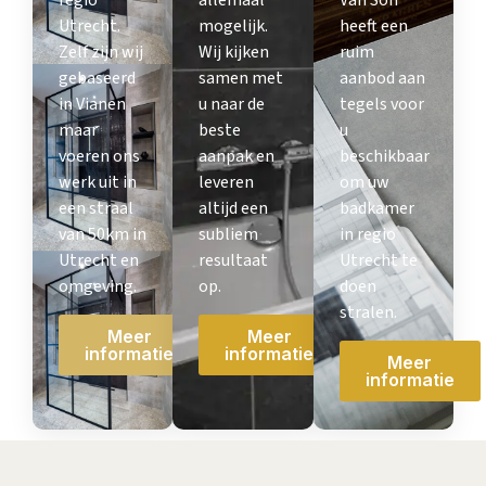
Utrecht.
mogelijk.
heeft een
Zelf zijn wij
Wij kijken
ruim
gebaseerd
samen met
aanbod aan
in Vianen
u naar de
tegels voor
maar
beste
u
voeren ons
aanpak en
beschikbaar
werk uit in
leveren
om uw
een straal
altijd een
badkamer
van 50km in
subliem
in regio
Utrecht en
resultaat
Utrecht te
omgeving.
op.
doen
stralen.
Meer
Meer
informatie
informatie
Meer
informatie