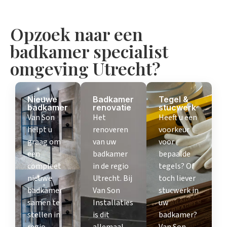
Opzoek naar een
badkamer specialist
omgeving Utrecht?
Nieuwe
Badkamer
Tegel &
badkamer
renovatie
stucwerk
Van Son
Het
Heeft u een
helpt u
renoveren
voorkeur
graag om
van uw
voor
een
badkamer
bepaalde
compleet
in de regio
tegels? Of
nieuwe
Utrecht. Bij
toch liever
badkamer
Van Son
stucwerk in
samen te
Installaties
uw
stellen in
is dit
badkamer?
regio
allemaal
Van Son