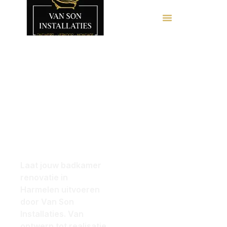
Badkamer
Loop
renovatie
binnen of
Harmelen
met oog
plan een
voor elk
afspraak
detail
Laat jouw badkamer
voor een
renovatie in
Harmelen uitvoeren
gratis 3D-
door Van Son
Installaties. Van
Ontwerp!
ontwerp tot realisatie