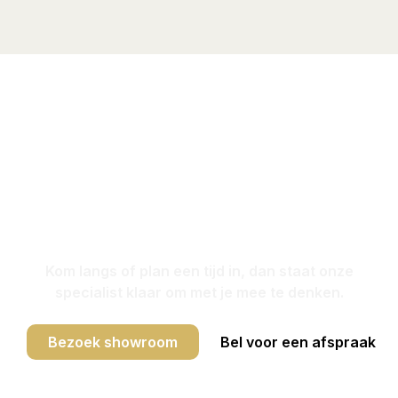
Bezoek onze
showroom in
Vianen
Kom langs of plan een tijd in, dan staat onze
specialist klaar om met je mee te denken.
Bezoek showroom
Bel voor een afspraak