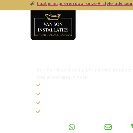
Laat je inspireren door onze AI style-adviseur
Badkamer & Toil
Nieuwe badkamer of 
Wij regelen het van A 
Van Son levert complete nieuwe badkamer
end afwerking in detail
All-in service: van ontwerp tot oplev
Inspirerende Showroom van 1200m
Beoordeeld met een 9.2
Gratis 3D-Ontwerp
Voor vragen
WhatsApp
E-mail