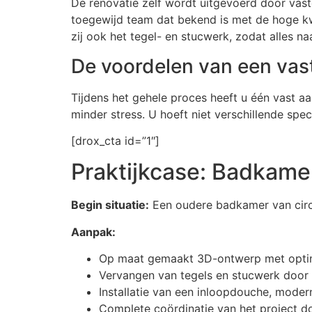
De renovatie zelf wordt uitgevoerd door vast
toegewijd team dat bekend is met de hoge kwal
zij ook het tegel- en stucwerk, zodat alles na
De voordelen van een vas
Tijdens het gehele proces heeft u één vast aa
minder stress. U hoeft niet verschillende spe
[drox_cta id=”1″]
Praktijkcase: Badkamer
Begin situatie:
Een oudere badkamer van circa
Aanpak:
Op maat gemaakt 3D-ontwerp met optima
Vervangen van tegels en stucwerk door
Installatie van een inloopdouche, moder
Complete coördinatie van het project d