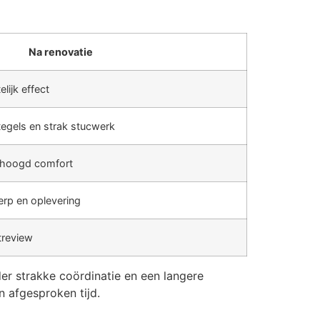
Na renovatie
lijk effect
egels en strak stucwerk
erhoogd comfort
erp en oplevering
treview
er strakke coördinatie en een langere
n afgesproken tijd.