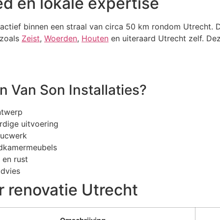
d en lokale expertise
n actief binnen een straal van circa 50 km rondom Utrecht. D
 zoals
Zeist
,
Woerden
,
Houten
en uiteraard Utrecht zelf. Dez
 Van Son Installaties?
ntwerp
dige uitvoering
stucwerk
badkamermeubels
 en rust
advies
 renovatie Utrecht