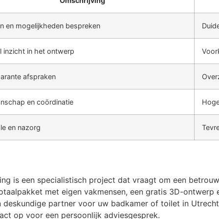
Omschrijving
n en mogelijkheden bespreken
Duide
l inzicht in het ontwerp
Voor
arante afspraken
Over
schap en coördinatie
Hoge 
le en nazorg
Tevr
ng is een specialistisch project dat vraagt om een betr
t totaalpakket met eigen vakmensen, een gratis 3D-ontwerp
n deskundige partner voor uw badkamer of toilet in Utrech
tact op voor een persoonlijk adviesgesprek.