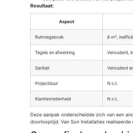
Resultaat:
Aspect
Ruimtegebruik
8 m², ineffici
Tegels en afwerking
Verouderd, 
Sanitair
Verouderd en
Projectduur
N.v.t.
Klanttevredenheid
N.v.t.
Deze aanpak onderscheidde zich van een ande
doorlooptijd. Van Son Installaties realiseerd