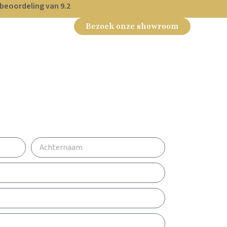
beoordeling van 9.2
Bezoek onze showroom
r Ons
Contact
f plan een afspraak
is 3D-Ontwerp!