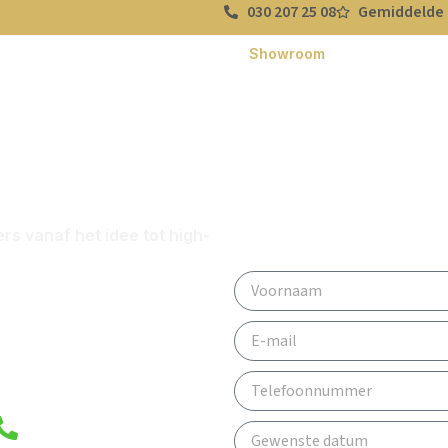
030 207 25 08
Gemiddelde 
et
Service & Locaties
Showroom
Blog
Ove
renovatie?
Loop binnen o
tot Z
voor een grat
s vanaf het idee tot high-
ering.
2
Telefoon