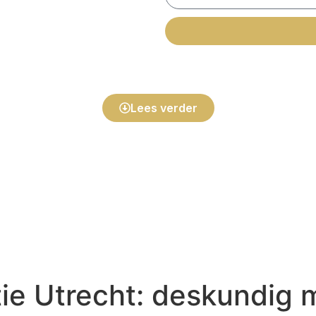
*Gegevens worden
niet
gebru
Lees verder
ie Utrecht: deskundig 