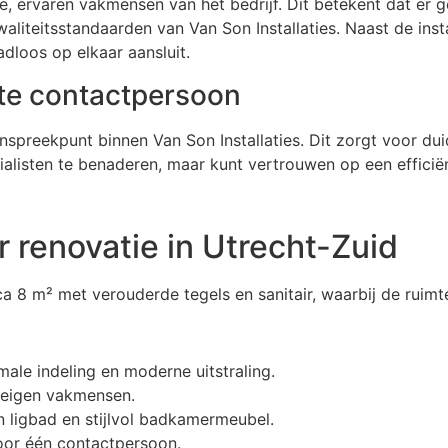
e, ervaren vakmensen van het bedrijf. Dit betekent dat er 
iteitsstandaarden van Van Son Installaties. Naast de insta
adloos op elkaar aansluit.
te contactpersoon
nspreekpunt binnen Van Son Installaties. Dit zorgt voor du
cialisten te benaderen, maar kunt vertrouwen op een efficië
 renovatie in Utrecht-Zuid
 8 m² met verouderde tegels en sanitair, waarbij de ruimt
le indeling en moderne uitstraling.
 eigen vakmensen.
n ligbad en stijlvol badkamermeubel.
oor één contactpersoon.