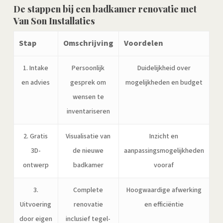
De stappen bij een badkamer renovatie met
Van Son Installaties
Stap
Omschrijving
Voordelen
1. Intake
Persoonlijk
Duidelijkheid over
en advies
gesprek om
mogelijkheden en budget
wensen te
inventariseren
2. Gratis
Visualisatie van
Inzicht en
3D-
de nieuwe
aanpassingsmogelijkheden
ontwerp
badkamer
vooraf
3.
Complete
Hoogwaardige afwerking
Uitvoering
renovatie
en efficiëntie
door eigen
inclusief tegel-