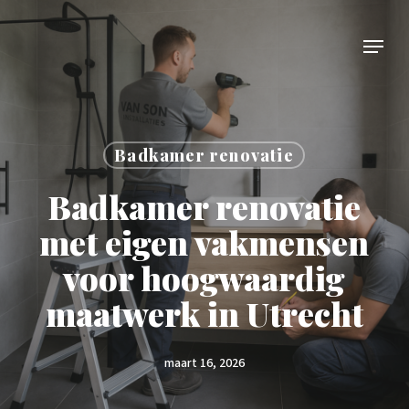
Skip
Menu
to
main
content
Badkamer renovatie
Badkamer renovatie
met eigen vakmensen
voor hoogwaardig
maatwerk in Utrecht
maart 16, 2026